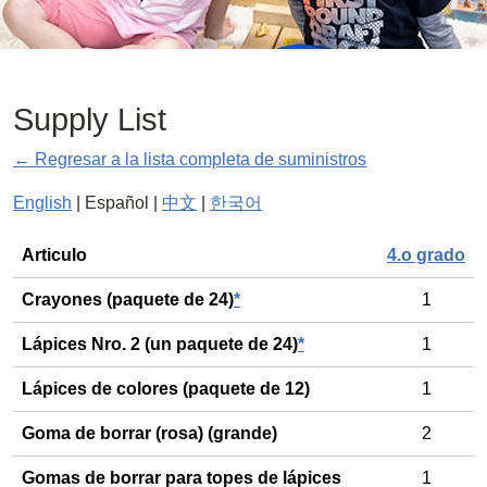
Supply List
← Regresar a la lista completa de suministros
English
| Español |
中文
|
한국어
General
Articulo
4.o grado
Crayones (paquete de 24)
*
1
Lápices Nro. 2 (un paquete de 24)
*
1
Lápices de colores (paquete de 12)
1
Goma de borrar (rosa) (grande)
2
Gomas de borrar para topes de lápices
1