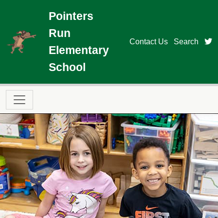
Skip to main content
Pointers
Run
t
Contact Us
Search
Elementary
School
Main navigation