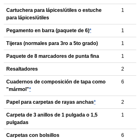
Cartuchera para lápices/útiles o estuche
1
para lápices/útiles
Pegamento en barra (paquete de 6)
*
1
Tijeras (normales para 3ro a 5to grado)
1
Paquete de 8 marcadores de punta fina
1
Resaltadores
2
Cuadernos de composición de tapa como
6
"mármol"
*
Papel para carpetas de rayas anchas
*
2
Carpeta de 3 anillos de 1 pulgada o 1,5
1
pulgadas
Carpetas con bolsillos
6