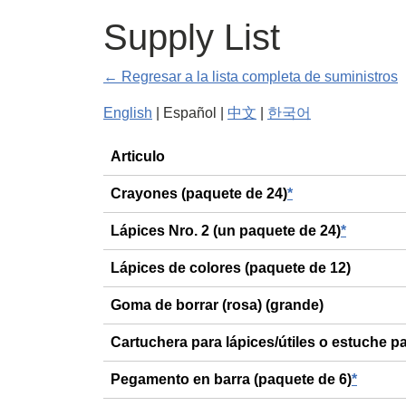
Supply List
← Regresar a la lista completa de suministros
English
| Español |
中文
|
한국어
General
Articulo
Crayones (paquete de 24)
*
Lápices Nro. 2 (un paquete de 24)
*
Lápices de colores (paquete de 12)
Goma de borrar (rosa) (grande)
Cartuchera para lápices/útiles o estuche pa
Pegamento en barra (paquete de 6)
*