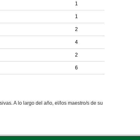
1
1
2
4
2
6
vas. A lo largo del año, el/los maestro/s de su