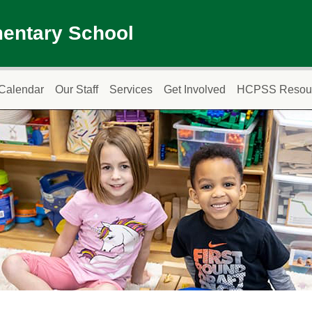
mentary School
Calendar
Our Staff
Services
Get Involved
HCPSS Resou